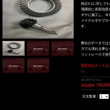
純正4.1に対して
飛躍的に表面強度
ギヤに施工し、Ｗ
ァイナルギヤブロ
す。
弊社のデータでは
力でも壊れる事な
リントレースで使
固定式のディスタ
い。
[商品番号:03-011]
158,00
商品価格
注文数量：