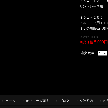
７５Ｗ－１２０ 
リントレース用 
８５Ｗ－２５０ 
イル ＦＲ用１Ｌ
３Ｌの缶販売も御
[商品番号:03-022]
5,000円
商品価格
注文数量：
ホーム
オリジナル商品
ブログ
会社案内
お