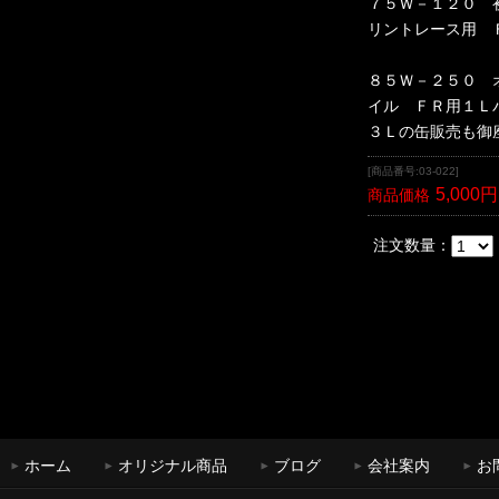
７５Ｗ－１２０ 
リントレース用 
８５Ｗ－２５０ 
イル ＦＲ用１Ｌ
３Ｌの缶販売も御
[商品番号:03-022]
5,000円
商品価格
注文数量：
ホーム
オリジナル商品
ブログ
会社案内
お